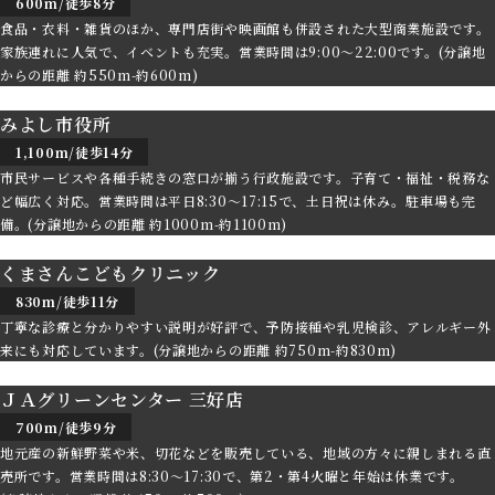
600m/徒歩8分
食品・衣料・雑貨のほか、専門店街や映画館も併設された大型商業施設です。
家族連れに人気で、イベントも充実。営業時間は9:00～22:00です。(分譲地
からの距離 約550m-約600m)
みよし市役所
1,100m/徒歩14分
市民サービスや各種手続きの窓口が揃う行政施設です。子育て・福祉・税務な
ど幅広く対応。営業時間は平日8:30～17:15で、土日祝は休み。駐車場も完
備。(分譲地からの距離 約1000m-約1100m)
くまさんこどもクリニック
830m/徒歩11分
丁寧な診療と分かりやすい説明が好評で、予防接種や乳児検診、アレルギー外
来にも対応しています。(分譲地からの距離 約750m-約830m)
ＪＡグリーンセンター 三好店
700m/徒歩9分
地元産の新鮮野菜や米、切花などを販売している、地域の方々に親しまれる直
売所です。営業時間は8:30～17:30で、第2・第4火曜と年始は休業です。