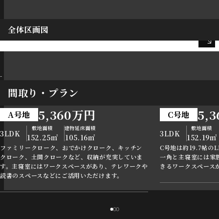
全体区画図
-
間取り・プラン
5,360万円
5,
A号地
C号地
敷地面積
建物延床面積
敷地面積
3LDK
3LDK
152.25㎡
105.16㎡
152.19㎡
ファミリークローク、おでかけクローク、キッチン
C号地は約19.7帖の
クローク、土間クロークなど、収納が充実していま
一角と主寝室には家
す。主寝室にはワークスペースがあり、テレワークや
きるワークスペース
読書のスペースなどにご活用いただけます。