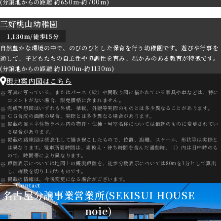
(分譲地からの距離 約650m-約700m)
三好桃山幼稚園
1,130m/徒歩15分
自然豊かな環境の中で、のびのびとした保育を行う幼稚園です。遊びや行事を
通して、子どもたちの自主性や協調性を育み、温かみのある教育が特徴です。
(分譲地からの距離 約1100m-約1130m)
現地案内図はこちら
写真に写っている、またはパース（絵）や間取り図に描かれている家具や車などは、特に
コメントがない場合、販売価格に含まれません。
完成予想図はいずれも外構、植栽、外観等実際のものとは多少異なることがあります。
ＣＧ合成の画像の場合、実際とは多少異なる場合があります。
掲載の省エネ性能ラベル内の物件・住棟・号室名称については最新のものに変更されてい
る場合があります。
掲載の路線図は概念化して描き起こしたもので、位置、距離、スケール、形状等は実際と
は異なります。電車所要時間は、乗換え・待ち時間を含んだ通勤時、（）内は日中時のも
ので、時間帯により異なります。
距離表示については地図上の概測距離を、徒歩分数表示については80mを1分として算出
し、端数を切り上げたものです。
掲載の情報は、今後変更になる場合がございます。
Contact
名古屋分譲事業営業所(SEKISUI HOUSE
noie)