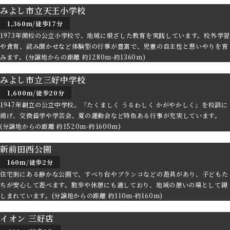
みよし市立天王小学校
1,360m/徒歩17分
1973年開校の公立小学校で、地域に根ざした教育を実践しています。校外学習
や食育、読み聞かせなど体験型の行事が豊富で、児童の自主性と思いやりを育
みます。(分譲地からの距離 約1280m-約1360m)
みよし市立三好中学校
1,600m/徒歩20分
1947年創立の公立中学校。「たくましく うるわしく かがやかしく」を校訓に
掲げ、交換留学や学芸会、夏の運動会など特色ある行事が充実しています。
(分譲地からの距離 約1520m-約1600m)
新前田西公園
160m/徒歩2分
住宅街にある静かな公園で、すべり台やブランコなどの遊具があり、子どもた
ちが安心して遊べます。散歩や休憩にも適しており、地域の憩いの場として親
しまれています。(分譲地からの距離 約110m-約160m)
イオン 三好店