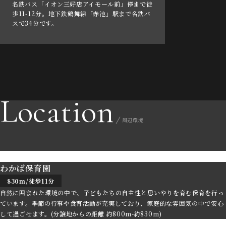
名鉄バス「イオン三好店アイモール前」停まで徒
歩11-12分。地下鉄鶴舞線「赤池」駅まで名鉄バ
スで34分です。
Location
周辺環境
わかば保育園
830m/徒歩11分
自然に囲まれた環境の中で、子どもたちの自主性と思いやりを育む保育を行っ
ています。季節の行事や食育活動が充実しており、家庭的な雰囲気の中で安心
して過ごせます。(分譲地からの距離 約800m-約830m)