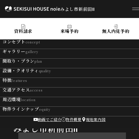
みよし市新前田Ⅱ
みよし市新前田Ⅱ
資料請求
来場予約
無人内見予約
コンセプト
concept
ギャラリー
gallery
間取り・プラン
plan
設備・クオリティ
quality
特徴
features
交通アクセス
access
周辺環境
location
物件ラインナップ
equity
動画でご紹介
物件概要
現地案内図
SEKISUI HOUSE noie
みよし市新前田Ⅱ