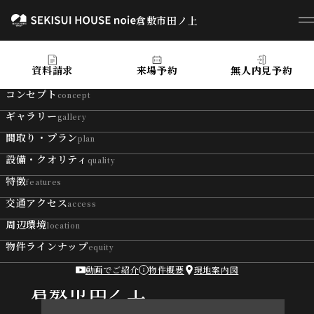
倉敷市田ノ上
倉敷市田ノ上
資料請求
来場予約
無人内見予約
コンセプト
concept
ギャラリー
gallery
間取り・プラン
plan
設備・クオリティ
quality
特徴
features
交通アクセス
access
周辺環境
location
物件ラインナップ
equity
動画でご紹介
物件概要
現地案内図
SEKISUI HOUSE noie
倉敷市田ノ上