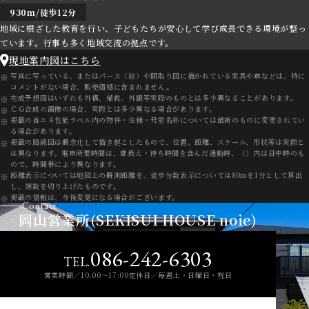
930m/徒歩12分
地域に根ざした教育を行い、子どもたちが安心して学び成長できる環境が整っ
ています。行事も多く地域交流の拠点です。
現地案内図はこちら
写真に写っている、またはパース（絵）や間取り図に描かれている家具や車などは、特に
コメントがない場合、販売価格に含まれません。
完成予想図はいずれも外構、植栽、外観等実際のものとは多少異なることがあります。
ＣＧ合成の画像の場合、実際とは多少異なる場合があります。
掲載の省エネ性能ラベル内の物件・住棟・号室名称については最新のものに変更されてい
る場合があります。
掲載の路線図は概念化して描き起こしたもので、位置、距離、スケール、形状等は実際と
は異なります。電車所要時間は、乗換え・待ち時間を含んだ通勤時、（）内は日中時のも
ので、時間帯により異なります。
距離表示については地図上の概測距離を、徒歩分数表示については80mを1分として算出
し、端数を切り上げたものです。
掲載の情報は、今後変更になる場合がございます。
Contact
岡山営業所(SEKISUI HOUSE noie)
086-242-6303
TEL.
営業時間／10:00～17:00定休日／毎週土・日曜日・祝日