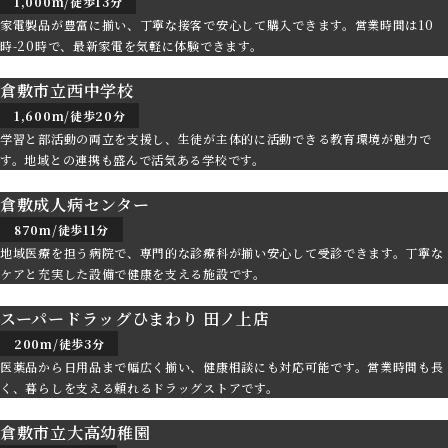
1,000m/徒歩13分
家電製品が豊富に揃い、丁寧な接客で安心して購入できます。営業時間は10
時-20時で、最新家電を気軽に体験できます。
倉敷市立西中学校
1,600m/徒歩20分
学習と部活動の両立を支援し、生徒が主体的に活動できる教育環境が魅力で
す。地域との連携も盛んで活気ある学校です。
倉敷成人病センター
870m/徒歩11分
地域医療を担う病院で、専門的な診療科が揃い安心して受診できます。丁寧な
ケアと充実した設備で健康を支える施設です。
スーパードラッグひまわり 田ノ上店
200m/徒歩3分
医薬品から日用品まで幅広く揃い、健康相談にも対応可能です。営業時間も長
く、暮らしを支える頼れるドラッグストアです。
倉敷市立大高幼稚園