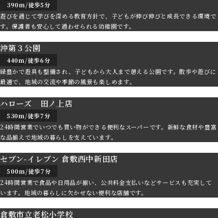
390m/徒歩5分
遊びを通じて学びを深める教育方針で、子どもが伸び伸びと成長できる環境で
す。保護者も安心して通わせられる幼稚園です。
沖第３公園
440m/徒歩6分
緑豊かで遊具も整備され、子どもから大人まで憩える公園です。散歩や遊びに
最適で、地域の交流や季節の風景も楽しめます。
ハローズ 田ノ上店
530m/徒歩7分
24時間営業でいつでも買い物ができる便利なスーパーです。新鮮な食材や豊富
な品揃えで地域の暮らしを支えています。
セブン-イレブン 倉敷西中新田店
500m/徒歩7分
24時間営業で食品や日用品が揃い、公共料金支払いなどサービスも充実して
います。地域の暮らしに欠かせない便利な店舗です。
倉敷市立老松小学校