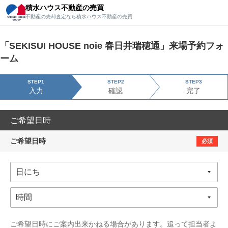
積水ハウス不動産の売買
積水ハウス不動産の売買
不動産の売却査定なら積水ハウス不動産の売買
不動産の売却査定なら積水ハウス不動産の売買
「SEKISUI HOUSE noie 春日井瑞穂通」来場予約フォ
ーム
STEP1
STEP2
STEP3
入力
確認
完了
ご希望日時
ご希望日時
必須
ご希望日時にご案内出来かねる場合があります。追って担当者よ