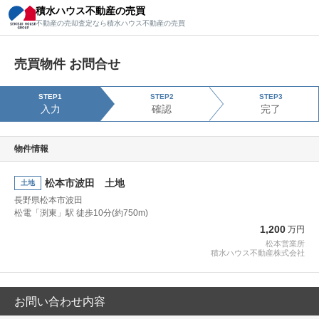
積水ハウス不動産の売買
積水ハウス不動産の売買
不動産の売却査定なら積水ハウス不動産の売買
不動産の売却査定なら積水ハウス不動産の売買
売買物件 お問合せ
STEP1
STEP2
STEP3
入力
確認
完了
物件情報
松本市波田 土地
土地
長野県松本市波田
松電「渕東」駅 徒歩10分(約750m)
1,200
万円
松本営業所
積水ハウス不動産株式会社
お問い合わせ内容