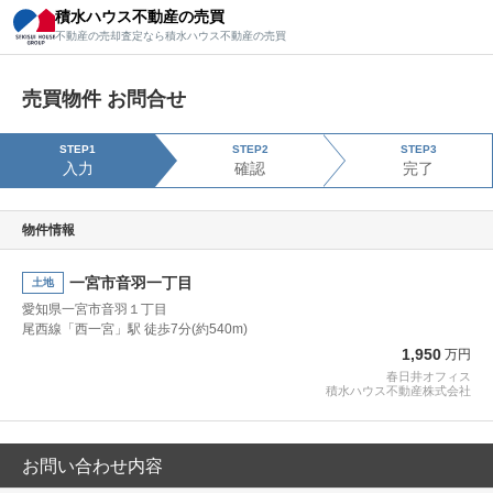
積水ハウス不動産の売買
積水ハウス不動産の売買
不動産の売却査定なら積水ハウス不動産の売買
不動産の売却査定なら積水ハウス不動産の売買
売買物件 お問合せ
STEP1
STEP2
STEP3
入力
確認
完了
物件情報
一宮市音羽一丁目
土地
愛知県一宮市音羽１丁目
尾西線「西一宮」駅 徒歩7分(約540m)
1,950
万円
春日井オフィス
積水ハウス不動産株式会社
お問い合わせ内容