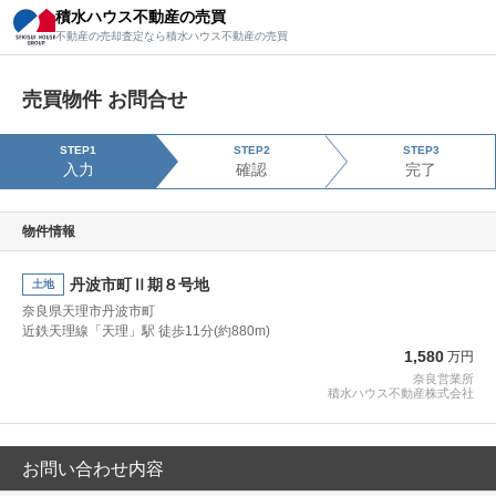
積水ハウス不動産の売買
積水ハウス不動産の売買
不動産の売却査定なら積水ハウス不動産の売買
不動産の売却査定なら積水ハウス不動産の売買
売買物件 お問合せ
STEP1
STEP2
STEP3
入力
確認
完了
物件情報
丹波市町Ⅱ期８号地
土地
奈良県天理市丹波市町
近鉄天理線「天理」駅 徒歩11分(約880m)
1,580
万円
奈良営業所
積水ハウス不動産株式会社
お問い合わせ内容