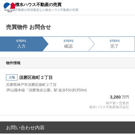
積水ハウス不動産の売買
積水ハウス不動産の売買
不動産の売却査定なら積水ハウス不動産の売買
不動産の売却査定なら積水ハウス不動産の売買
売買物件 お問合せ
STEP1
STEP2
STEP3
入力
確認
完了
物件情報
須磨区南町２丁目
土地
兵庫県神戸市須磨区南町２丁目
JR山陽本線「須磨海浜公園」駅 徒歩5分(約350m)
3,280
万円
神戸第一営業所
積水ハウス不動産株式会社
お問い合わせ内容