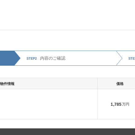
内容のご
確認
STEP2
STE
物件情報
価格
1,785
万円