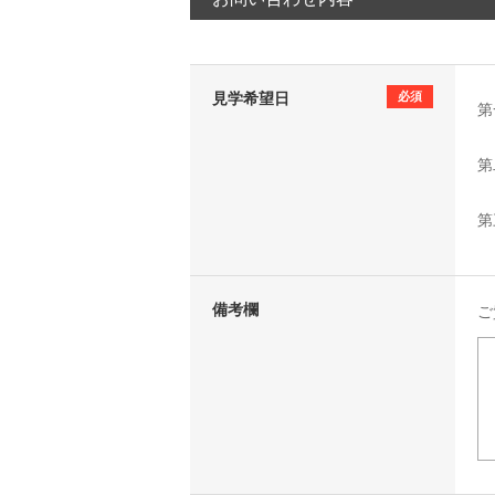
見学希望日
必須
第
第
第
備考欄
ご