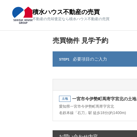
積水ハウス不動産の売買
積水ハウス不動産の売買
不動産の売却査定なら積水ハウス不動産の売買
不動産の売却査定なら積水ハウス不動産の売買
売買物件 見学予約
必要項目のご
入力
STEP1
一宮市今伊勢町馬寄字宮北の土地
土地
愛知県一宮市今伊勢町馬寄字宮北
名鉄本線「石刀」駅 徒歩18分(約1400m)
お問い合わせ内容