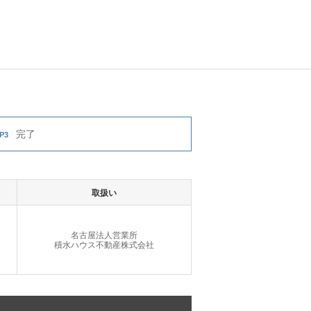
完了
P3
取扱い
名古屋法人営業所
積水ハウス不動産株式会社