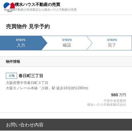
積水ハウス不動産の売買
積水ハウス不動産の売買
不動産の売却査定なら積水ハウス不動産の売買
不動産の売却査定なら積水ハウス不動産の売買
売買物件 見学予約
STEP1
STEP2
STEP3
入力
確認
完了
物件情報
春日町三丁目
土地
大阪府豊中市春日町３丁目
大阪モノレール本線「少路」駅 徒歩16分(約1280m)
980
万円
千里中央営業所
積水ハウス不動産株式会社
お問い合わせ内容