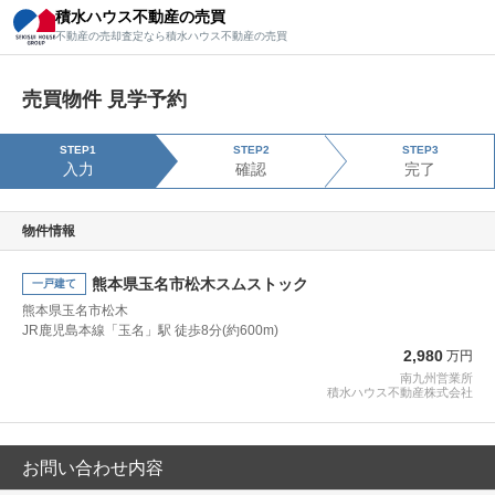
積水ハウス不動産の売買
積水ハウス不動産の売買
不動産の売却査定なら積水ハウス不動産の売買
不動産の売却査定なら積水ハウス不動産の売買
売買物件 見学予約
STEP1
STEP2
STEP3
入力
確認
完了
物件情報
熊本県玉名市松木スムストック
一戸建て
熊本県玉名市松木
JR鹿児島本線「玉名」駅 徒歩8分(約600m)
2,980
万円
南九州営業所
積水ハウス不動産株式会社
お問い合わせ内容