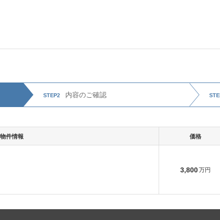
内容のご
確認
STEP2
STE
物件情報
価格
3,800
万円