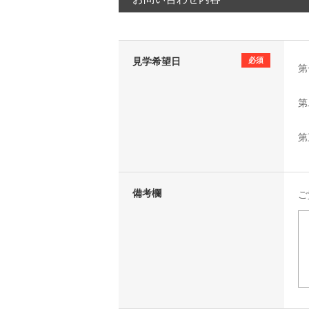
見学希望日
必須
第
第
第
備考欄
ご