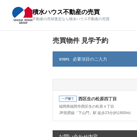
積水ハウス不動産の売買
積水ハウス不動産の売買
不動産の売却査定なら積水ハウス不動産の売買
不動産の売却査定なら積水ハウス不動産の売買
売買物件 見学予約
必要項目のご
入力
STEP1
西区生の松原四丁目
一戸建て
福岡県福岡市西区生の松原４丁目
JR筑肥線「下山門」駅 徒歩23分(約1800m)
お問い合わせ内容