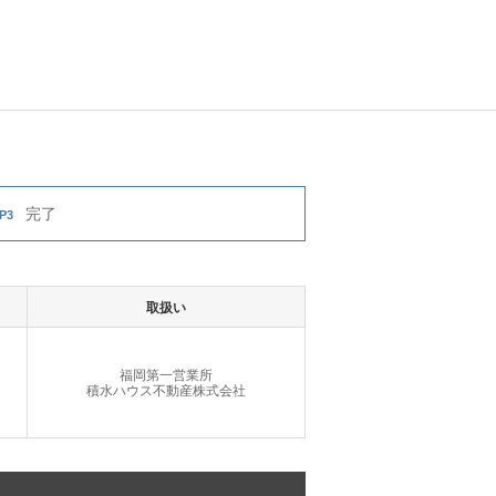
完了
P3
取扱い
福岡第一営業所
積水ハウス不動産株式会社