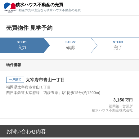
積水ハウス不動産の売買
積水ハウス不動産の売買
不動産の売却査定なら積水ハウス不動産の売買
不動産の売却査定なら積水ハウス不動産の売買
売買物件 見学予約
STEP1
STEP2
STEP3
入力
確認
完了
物件情報
太宰府市青山一丁目
一戸建て
福岡県太宰府市青山１丁目
西日本鉄道太宰府線「西鉄五条」駅 徒歩15分(約1200m)
3,150
万円
福岡第一営業所
積水ハウス不動産株式会社
お問い合わせ内容