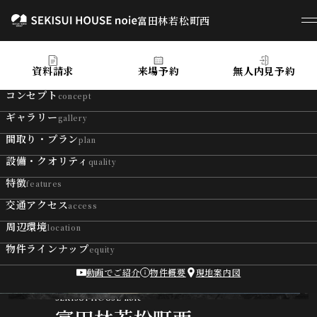
富田林若松町西
富田林若松町西
資料請求
来場予約
無人内見予約
コンセプト
concept
ギャラリー
gallery
間取り・プラン
plan
設備・クオリティ
quality
特徴
features
交通アクセス
access
周辺環境
location
物件ラインナップ
equity
動画でご紹介
物件概要
現地案内図
SEKISUI HOUSE noie