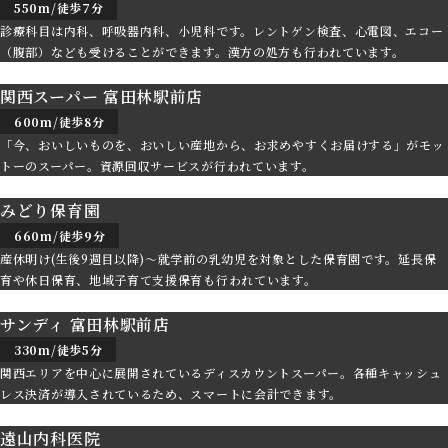
550m/徒歩7分
診療科目は内科、呼吸器内科、小児科です。レントゲン検査、心電図、エコー
（腹部）なども受けることができます。漢方の処方も行われています。
関西スーパー 富田林駅前店
600m/徒歩8分
「今、おいしいものを、おいしい産地から、お求めやすくお届けする」がモッ
トーのスーパー。資源回収サービスが行われています。
みどり保育園
660m/徒歩9分
産休明け(生後9週目以降)～就学前の乳幼児を対象とした保育園です。延長保
育や休日保育、地域子育て支援保育も行われています。
サンディ 富田林駅前店
330m/徒歩5分
関西エリアを中心に展開されているディスカウントスーパー。各種キャッシュ
レス決済が導入されているため、スマートに会計できます。
遠山内科医院