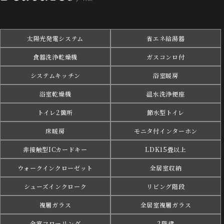
太陽光発電システム
省エネ給湯器
食器洗浄乾燥機
ガスコンロ付
システムキッチン
浴室暖房
浴室乾燥機
温水洗浄便座
トイレ2箇所
節水型トイレ
床暖房
モニタ付インターホン
非接触型ICカードキー
LDK15畳以上
ウォークインクローゼット
全居室収納
シューズインクローク
リビング階段
複層ガラス
全居室複層ガラス
全室フローリング
2階建