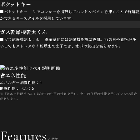
ポケットキー
■ポケットキー リモコンキーを携帯してハンドルボタンを押すことで施解錠
ができるキースタイルを採用しています。
ガス乾燥機乾太くん
■ガス乾燥機乾太くん 洗濯基地には乾燥機を標準設置。雨の日や花粉が多
い日でもストレスなく乾燥まで完了でき、家事の負担を減らせます。
省エネ性能
エネルギー消費性能：4
断熱性能レベル：5
※「省エネ性能ラベル」は特定の住戸の性能を示し、全ての住戸の性能を示していない場合
があります。
Features
特徴