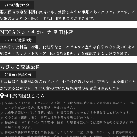
90m/徒歩2分
悪天候時や急な体調不良時にも、受診しやすい距離にあるクリニックです。ご
家族のかかりつけ医としても利用することができます。
MEGAドン・キホーテ 富田林店
270m/徒歩4分
食料品や衣料品、家電、化粧品など、バラエティ豊かな商品の取り扱いがある
総合ディスカウントストア。HPでWEBチラシを確認することができます。
ちびっこ交通公園
710m/徒歩9分
ミニ信号や標識が設置されていて、お子様が遊びながら交通ルールを学ぶこと
ができる公園です。すべり台の付いた新幹線型の複合遊具があります。
現地案内図はこちら
写真に写っている、またはパース（絵）や間取り図に描かれている家具や車などは、特に
コメントがない場合、販売価格に含まれません。
完成予想図はいずれも外構、植栽、外観等実際のものとは多少異なることがあります。
ＣＧ合成の画像の場合、実際とは多少異なる場合があります。
掲載の省エネ性能ラベル内の物件・住棟・号室名称については最新のものに変更されてい
る場合があります。
掲載の路線図は概念化して描き起こしたもので、位置、距離、スケール、形状等は実際と
は異なります。電車所要時間は、乗換え・待ち時間を含んだ通勤時、（）内は日中時のも