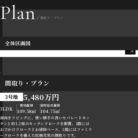
Plan
間取り・プラン
全体区画図
-
間取り・プラン
5,480万円
3号地
敷地面積
建物延床面積
3LDK
109.58㎡
104.75㎡
南向きリビングに、使い勝手の良いセパレートキッ
チンと約1.2帖のキッチンクロークを配置。1階には
おでかけクロークとお掃除ベース、2階にはファミリ
ークロークを備えた収納充実の間取りです。