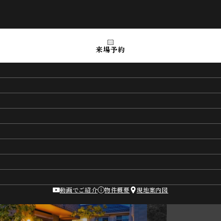
来場予約
SEKISUI HOUSE n
川越大
最終1邸！
機付き、設
動画でご紹介
物件概要
現地案内図