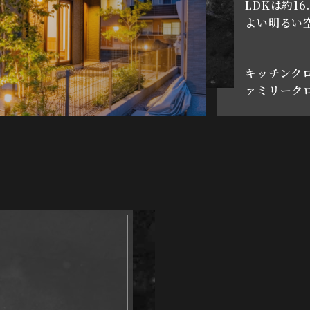
LDKは約1
よい明るい
キッチンク
ァミリーク