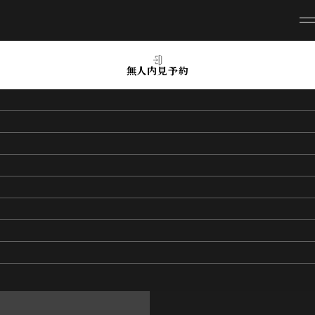
無人内見予約
oie
塚
食器洗浄乾燥機＆浴室乾燥
備充実の３LDK