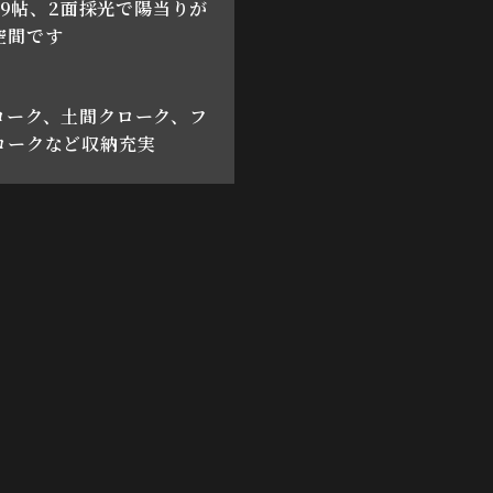
6.9帖、2面採光で陽当りが
空間です
ローク、土間クローク、フ
ロークなど収納充実