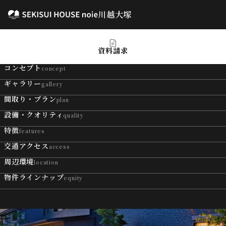
川越大塚
川越大塚
資料請求
コンセプト
concept
ギャラリー
gallery
間取り・プラン
plan
設備・クオリティ
quality
特徴
features
交通アクセス
access
周辺環境
location
物件ラインナップ
equity