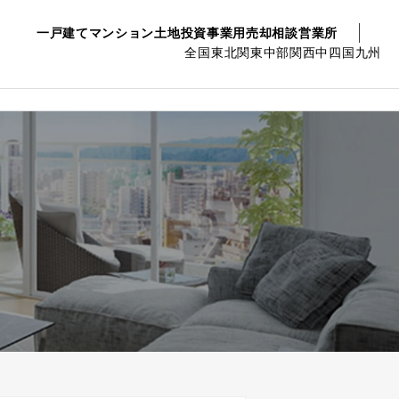
一戸建て
マンション
土地
投資事業用
売却相談
営業所
全国
東北
関東
中部
関西
中四国
九州