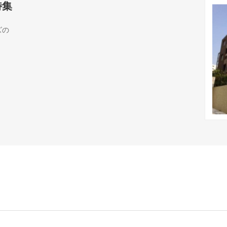
特集
ズの