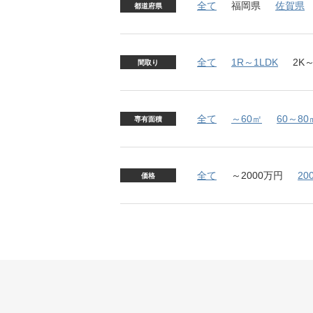
全て
福岡県
佐賀県
都道府県
全て
1R～1LDK
2K～
間取り
全て
～60㎡
60～80
専有面積
全て
～2000万円
20
価格