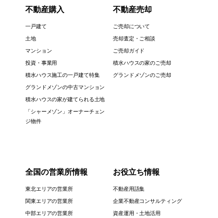
不動産購入
不動産売却
一戸建て
ご売却について
土地
売却査定・ご相談
マンション
ご売却ガイド
投資・事業用
積水ハウスの家のご売却
積水ハウス施工の一戸建て特集
グランドメゾンのご売却
グランドメゾンの中古マンション
積水ハウスの家が建てられる土地
「シャーメゾン」オーナーチェン
ジ物件
全国の営業所情報
お役立ち情報
東北エリアの営業所
不動産用語集
関東エリアの営業所
企業不動産コンサルティング
中部エリアの営業所
資産運用・土地活用