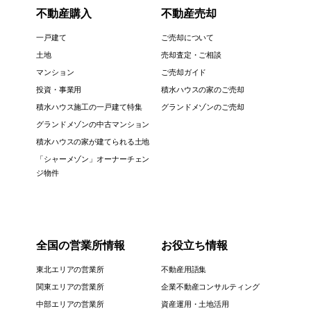
不動産購入
不動産売却
一戸建て
ご売却について
土地
売却査定・ご相談
マンション
ご売却ガイド
投資・事業用
積水ハウスの家のご売却
積水ハウス施工の一戸建て特集
グランドメゾンのご売却
グランドメゾンの中古マンション
積水ハウスの家が建てられる土地
「シャーメゾン」オーナーチェン
ジ物件
全国の営業所情報
お役立ち情報
東北エリアの営業所
不動産用語集
関東エリアの営業所
企業不動産コンサルティング
中部エリアの営業所
資産運用・土地活用