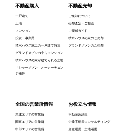
不動産購入
不動産売却
一戸建て
ご売却について
土地
売却査定・ご相談
マンション
ご売却ガイド
投資・事業用
積水ハウスの家のご売却
積水ハウス施工の一戸建て特集
グランドメゾンのご売却
グランドメゾンの中古マンション
積水ハウスの家が建てられる土地
「シャーメゾン」オーナーチェン
ジ物件
全国の営業所情報
お役立ち情報
東北エリアの営業所
不動産用語集
関東エリアの営業所
企業不動産コンサルティング
中部エリアの営業所
資産運用・土地活用