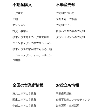
不動産購入
不動産売却
一戸建て
ご売却について
土地
売却査定・ご相談
マンション
ご売却ガイド
投資・事業用
積水ハウスの家のご売却
積水ハウス施工の一戸建て特集
グランドメゾンのご売却
グランドメゾンの中古マンション
積水ハウスの家が建てられる土地
「シャーメゾン」オーナーチェン
ジ物件
全国の営業所情報
お役立ち情報
東北エリアの営業所
不動産用語集
関東エリアの営業所
企業不動産コンサルティング
中部エリアの営業所
資産運用・土地活用