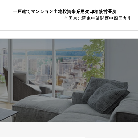
一戸建て
マンション
土地
投資事業用
売却相談
営業所
全国
東北
関東
中部
関西
中四国
九州