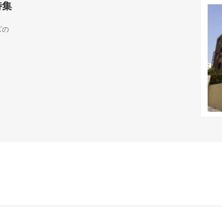
特集
ズの