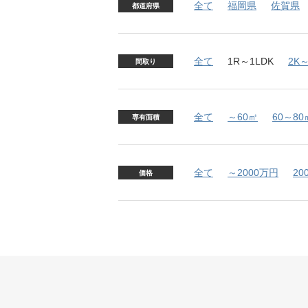
全て
福岡県
佐賀県
都道府県
全て
1R～1LDK
2K～
間取り
全て
～60㎡
60～80
専有面積
全て
～2000万円
20
価格