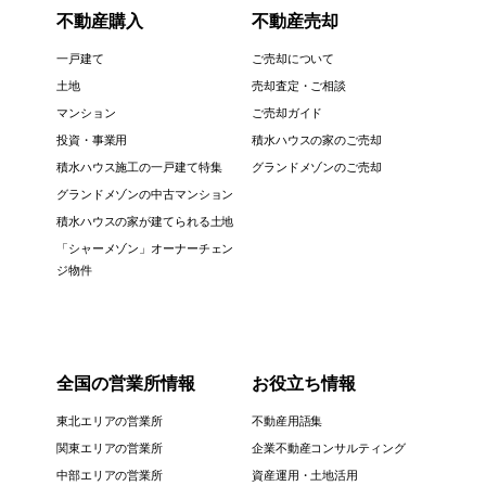
不動産購入
不動産売却
一戸建て
ご売却について
土地
売却査定・ご相談
マンション
ご売却ガイド
投資・事業用
積水ハウスの家のご売却
積水ハウス施工の一戸建て特集
グランドメゾンのご売却
グランドメゾンの中古マンション
積水ハウスの家が建てられる土地
「シャーメゾン」オーナーチェン
ジ物件
全国の営業所情報
お役立ち情報
東北エリアの営業所
不動産用語集
関東エリアの営業所
企業不動産コンサルティング
中部エリアの営業所
資産運用・土地活用