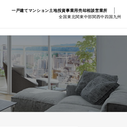
一戸建て
マンション
土地
投資事業用
売却相談
営業所
全国
東北
関東
中部
関西
中四国
九州