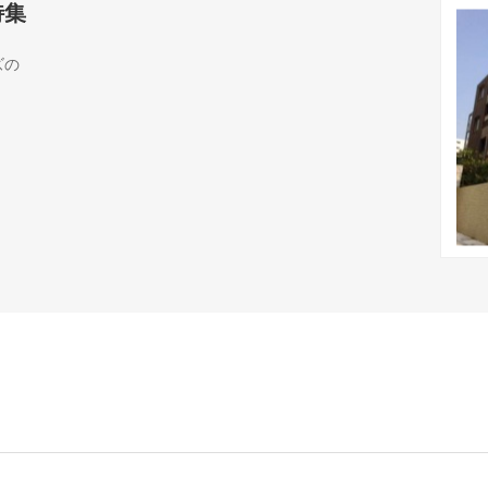
特集
ズの