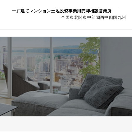
一戸建て
マンション
土地
投資事業用
売却相談
営業所
全国
東北
関東
中部
関西
中四国
九州