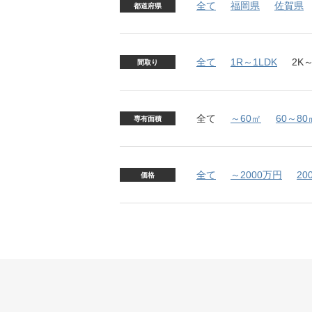
全て
福岡県
佐賀県
都道府県
全て
1R～1LDK
2K～
間取り
全て
～60㎡
60～80
専有面積
全て
～2000万円
20
価格