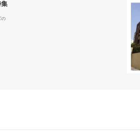
特集
ズの