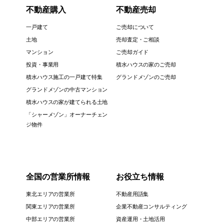
不動産購入
不動産売却
一戸建て
ご売却について
土地
売却査定・ご相談
マンション
ご売却ガイド
投資・事業用
積水ハウスの家のご売却
積水ハウス施工の一戸建て特集
グランドメゾンのご売却
グランドメゾンの中古マンション
積水ハウスの家が建てられる土地
「シャーメゾン」オーナーチェン
ジ物件
全国の営業所情報
お役立ち情報
東北エリアの営業所
不動産用語集
関東エリアの営業所
企業不動産コンサルティング
中部エリアの営業所
資産運用・土地活用