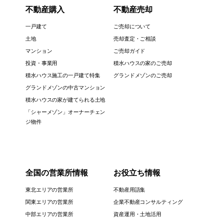
不動産購入
不動産売却
一戸建て
ご売却について
土地
売却査定・ご相談
マンション
ご売却ガイド
投資・事業用
積水ハウスの家のご売却
積水ハウス施工の一戸建て特集
グランドメゾンのご売却
グランドメゾンの中古マンション
積水ハウスの家が建てられる土地
「シャーメゾン」オーナーチェン
ジ物件
全国の営業所情報
お役立ち情報
東北エリアの営業所
不動産用語集
関東エリアの営業所
企業不動産コンサルティング
中部エリアの営業所
資産運用・土地活用