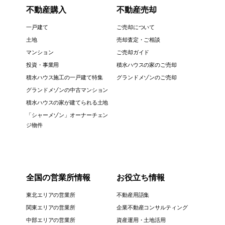
不動産購入
不動産売却
一戸建て
ご売却について
土地
売却査定・ご相談
マンション
ご売却ガイド
投資・事業用
積水ハウスの家のご売却
積水ハウス施工の一戸建て特集
グランドメゾンのご売却
グランドメゾンの中古マンション
積水ハウスの家が建てられる土地
「シャーメゾン」オーナーチェン
ジ物件
全国の営業所情報
お役立ち情報
東北エリアの営業所
不動産用語集
関東エリアの営業所
企業不動産コンサルティング
中部エリアの営業所
資産運用・土地活用