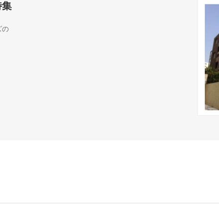
特集
ズの