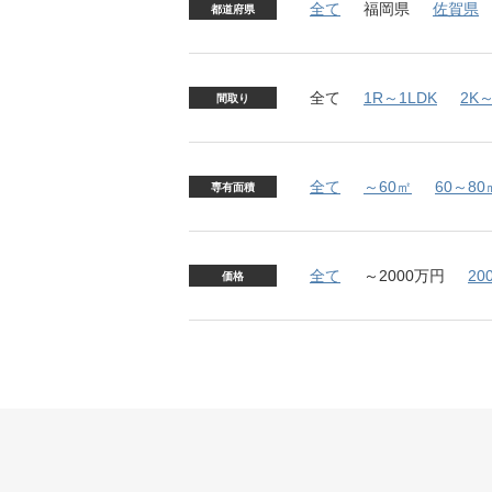
全て
福岡県
佐賀県
都道府県
全て
1R～1LDK
2K～
間取り
全て
～60㎡
60～80
専有面積
全て
～2000万円
20
価格