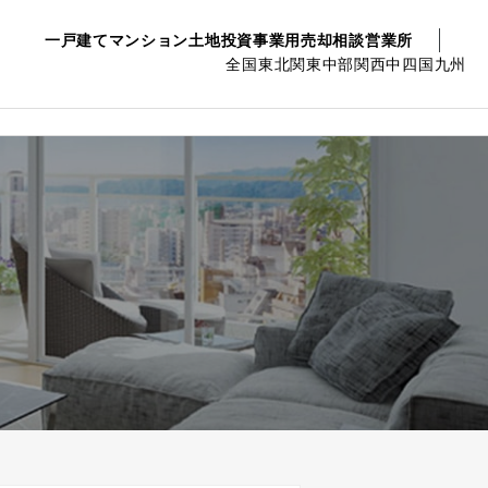
一戸建て
マンション
土地
投資事業用
売却相談
営業所
全国
東北
関東
中部
関西
中四国
九州