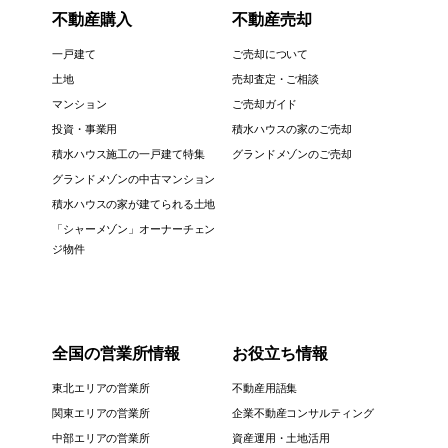
不動産購入
不動産売却
一戸建て
ご売却について
土地
売却査定・ご相談
マンション
ご売却ガイド
投資・事業用
積水ハウスの家のご売却
積水ハウス施工の一戸建て特集
グランドメゾンのご売却
グランドメゾンの中古マンション
積水ハウスの家が建てられる土地
「シャーメゾン」オーナーチェン
ジ物件
全国の営業所情報
お役立ち情報
東北エリアの営業所
不動産用語集
関東エリアの営業所
企業不動産コンサルティング
中部エリアの営業所
資産運用・土地活用