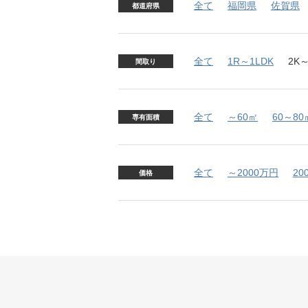
全て
福岡県
佐賀県
都道府県
全て
1R～1LDK
2K～
間取り
全て
～60㎡
60～80
専有面積
全て
～2000万円
20
価格