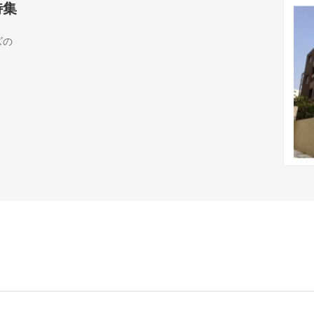
特集
ズの