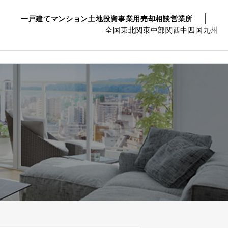
一戸建て
マンション
土地
投資事業用
売却相談
営業所
全国
東北
関東
中部
関西
中四国
九州