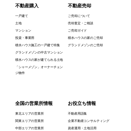
不動産購入
不動産売却
一戸建て
ご売却について
土地
売却査定・ご相談
マンション
ご売却ガイド
投資・事業用
積水ハウスの家のご売却
積水ハウス施工の一戸建て特集
グランドメゾンのご売却
グランドメゾンの中古マンション
積水ハウスの家が建てられる土地
「シャーメゾン」オーナーチェン
ジ物件
全国の営業所情報
お役立ち情報
東北エリアの営業所
不動産用語集
関東エリアの営業所
企業不動産コンサルティング
中部エリアの営業所
資産運用・土地活用