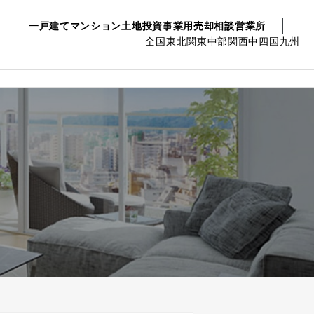
一戸建て
マンション
土地
投資事業用
売却相談
営業所
全国
東北
関東
中部
関西
中四国
九州