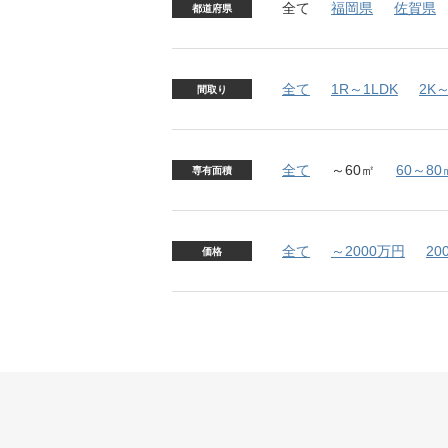
全て
福岡県
佐賀県
都道府県
全て
1R～1LDK
2K～
間取り
全て
～60㎡
60～80
専有面積
全て
～2000万円
20
価格