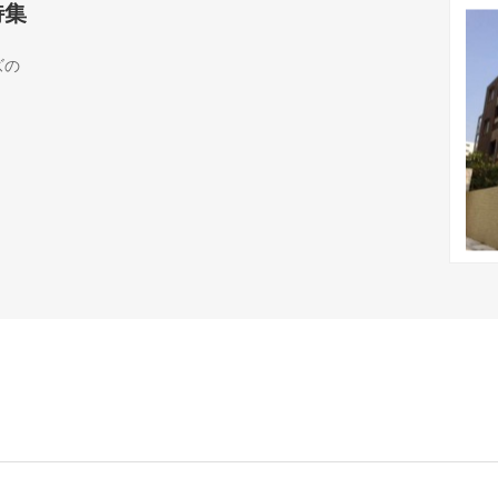
特集
ズの