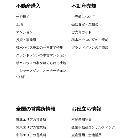
不動産購入
不動産売却
一戸建て
ご売却について
土地
売却査定・ご相談
マンション
ご売却ガイド
投資・事業用
積水ハウスの家のご売却
積水ハウス施工の一戸建て特集
グランドメゾンのご売却
グランドメゾンの中古マンション
積水ハウスの家が建てられる土地
「シャーメゾン」オーナーチェン
ジ物件
全国の営業所情報
お役立ち情報
東北エリアの営業所
不動産用語集
関東エリアの営業所
企業不動産コンサルティング
中部エリアの営業所
資産運用・土地活用