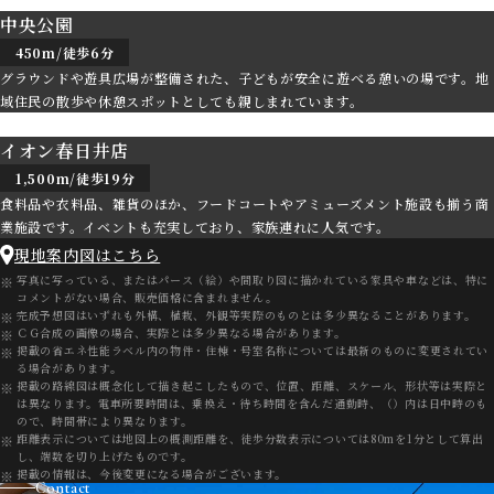
中央公園
450m/徒歩6分
グラウンドや遊具広場が整備された、子どもが安全に遊べる憩いの場です。地
域住民の散歩や休憩スポットとしても親しまれています。
イオン春日井店
1,500m/徒歩19分
食料品や衣料品、雑貨のほか、フードコートやアミューズメント施設も揃う商
業施設です。イベントも充実しており、家族連れに人気です。
現地案内図はこちら
写真に写っている、またはパース（絵）や間取り図に描かれている家具や車などは、特に
コメントがない場合、販売価格に含まれません。
完成予想図はいずれも外構、植栽、外観等実際のものとは多少異なることがあります。
ＣＧ合成の画像の場合、実際とは多少異なる場合があります。
掲載の省エネ性能ラベル内の物件・住棟・号室名称については最新のものに変更されてい
る場合があります。
掲載の路線図は概念化して描き起こしたもので、位置、距離、スケール、形状等は実際と
は異なります。電車所要時間は、乗換え・待ち時間を含んだ通勤時、（）内は日中時のも
ので、時間帯により異なります。
距離表示については地図上の概測距離を、徒歩分数表示については80mを1分として算出
し、端数を切り上げたものです。
掲載の情報は、今後変更になる場合がございます。
Contact