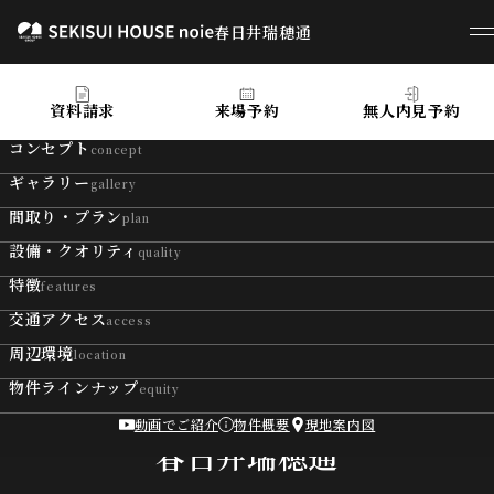
春日井瑞穂通
春日井瑞穂通
資料請求
来場予約
無人内見予約
コンセプト
concept
ギャラリー
gallery
間取り・プラン
plan
設備・クオリティ
quality
特徴
features
交通アクセス
access
周辺環境
location
物件ラインナップ
equity
動画でご紹介
物件概要
現地案内図
SEKISUI HOUSE noie
春日井瑞穂通