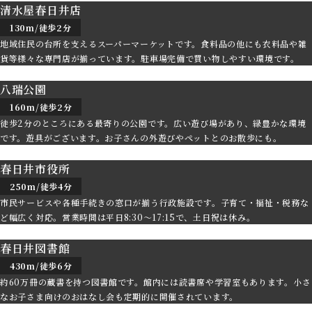
清水屋春日井店
130m/徒歩2分
地域住民の台所を支えるスーパーマーケットです。食料品の他にも衣料品や雑
貨等様々な専門店が揃っています。駐車場完備で買い物しやすい環境です。
八瑞公園
160m/徒歩2分
徒歩2分のところにある最寄りの公園です。広い遊び場があり、緑豊かな環境
です。遊具がございます。お子さんの外遊びやペットとのお散歩にも。
春日井市役所
250m/徒歩4分
市民サービスや各種手続きの窓口が揃う行政施設です。子育て・福祉・税務な
ど幅広く対応。営業時間は平日8:30～17:15で、土日祝は休み。
春日井図書館
430m/徒歩6分
約60万冊の蔵書を持つ図書館です。館内には読書席や学習室もあります。小さ
なお子さま向けのおはなし会も定期的に開催されています。