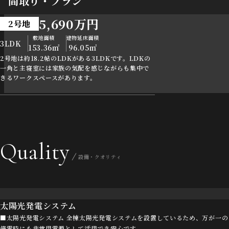
間取り・プラン
5,690万円
2号地
敷地面積
建物延床面積
3LDK
153.36㎡
96.05㎡
2号地は約18.2帖のLDKがある3LDKです。LDKの
一角と主寝室には家族の気配を感じながらも集中で
きるワークスペースがあります。
Quality
設備・クオリティ
太陽光発電システム
■太陽光発電システム 全棟太陽光発電システムを設置しているため、万が一の
停電時にも非常用電源として活用でき安心です。