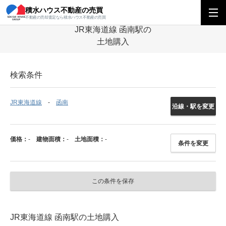
積水ハウス不動産の売買
積水ハウス不動産の売買
中部エリア
土地
岐阜県
JR東海道線
函
不動産の売却査定なら積水ハウス不動産の売買
JR東海道線 函南駅の
土地購入
検索条件
JR東海道線
函南
沿線・駅を変更
価格：
-
建物面積：
-
土地面積：
-
条件を変更
この条件を保存
JR東海道線 函南駅の土地購入