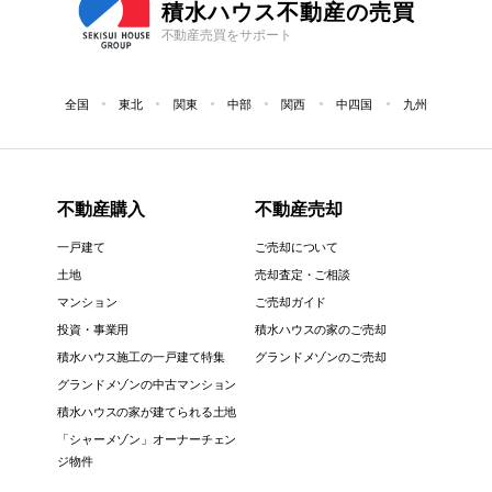
積水ハウス不動産の売買
不動産売買をサポート
全国
東北
関東
中部
関西
中四国
九州
不動産購入
不動産売却
一戸建て
ご売却について
土地
売却査定・ご相談
マンション
ご売却ガイド
投資・事業用
積水ハウスの家のご売却
積水ハウス施工の一戸建て特集
グランドメゾンのご売却
グランドメゾンの中古マンション
積水ハウスの家が建てられる土地
「シャーメゾン」オーナーチェン
ジ物件