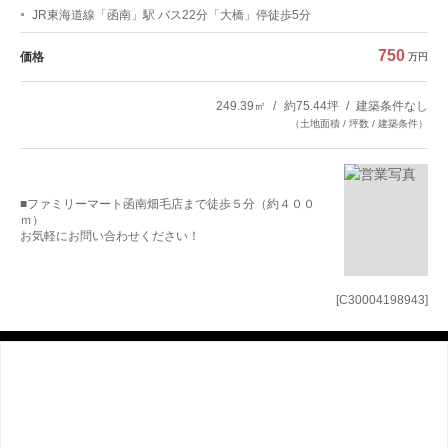
JR東海道線「函南」駅 バス22分「大橋」停徒歩5分
750
価格
万円
249.39㎡
約75.44坪
建築条件なし
（土地面積 / 坪数 / 建築条件）
■ファミリーマート函南畑毛店まで徒歩５分（約４００
ｍ）
お気軽にお問い合わせください！
[C30004198943]