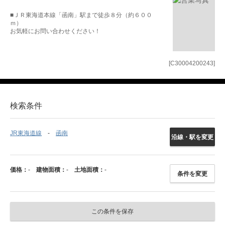
■ＪＲ東海道本線「函南」駅まで徒歩８分（約６００
ｍ）
お気軽にお問い合わせください！
[C30004200243]
検索条件
JR東海道線
函南
沿線・駅を変更
価格：
-
建物面積：
-
土地面積：
-
条件を変更
この条件を保存