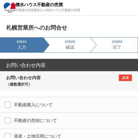
積水ハウス不動産の売買
積水ハウス不動産の売買
不動産の売却査定なら積水ハウス不動産の売買
不動産の売却査定なら積水ハウス不動産の売買
札幌営業所へのお問合せ
STEP1
STEP2
STEP3
入力
確認
完了
お問い合わせ内容
お問い合わせ内容
必須
（複数選択可）
不動産購入について
不動産の売却について
資産・土地活用について