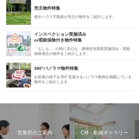
売主物件特集
積水ハウス不動産が売主の物件をご紹介します。
インスペクション実施済み
or瑕疵保険付き物件特集
「もしも...」の時に安心な、
建物状況調査実施済み・瑕疵
保険適合の
物件をご紹介します。
360°パノラマ物件特集
お部屋の様子を360°見渡せる
パノラマ動画を掲載している
物件をご紹介します。
営業所のご案内
CM・動画ギャラリー