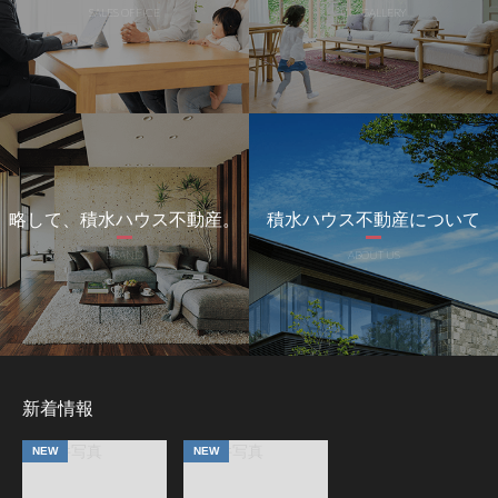
SALES OFFICE
CM GALLERY
略して、積水ハウス不動産。
積水ハウス不動産について
BRAND
ABOUT US
新着情報
NEW
NEW