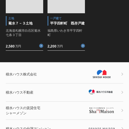
土地
一戸建て
菊水７－３土地
平字四軒町 既存戸建
北海道札幌市白石区菊水
福島県いわき市平字四軒
七条３丁目
町
2,580
2,200
万円
万円
積水ハウス株式会社
積水ハウス不動産
積水ハウスの賃貸住宅
シャーメゾン
積水ハウスの分譲マンション