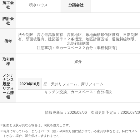
施工会
積水ハウス
分譲会社
-
社
設計会
-
社
法令制限：高さ最高限度有、高度地区、敷地面積最低限度有、日影制限
有、壁面後退有、建築基準２２条指定、地区計画区域、道路斜線制限、
備考
北側斜線制限
注意事項：※カースペース２台分（車種制限有）
取引態
媒介
様
メンテ
ナンス
履歴・
2023年10月
壁・天井リフォーム、床リフォーム
リフォ
キッチン交換、カースペース１台分増設
ーム情
報
情報更新日：2026/08/06
次回更新予定日：2026/08/20
※図面と現状が異なる場合は、現状を優先します。
※写真に写っている、またはパース（絵）や間取り図に描かれている家具や車などは、特にコメン
トがない場合、販売価格に含まれません。