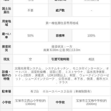
国土法
不要
総戸数
-
届出
用途地
第一種低層住居専用地域
域
建ぺい
50%
容積率
100%
率
接道状
接道状況：一方
況
南東 6.00m 公道 間口13.0m
現況
空
引渡可能時期
相談
太陽光発電システム 、システムキッチン 、モニタ付インターホン 、オ
設備・
ートバス 、浴室乾燥機 、浴室に窓 、ミストサウナ 、温水洗浄便座 、
物件の
トイレ2箇所 、床暖房 、LDK18畳以上 、和室 、ウォークインクローゼ
特徴
ット 、シューズインクローク 、公営水道 、本下水 、側溝 、都市ガス
、テラス
駐車場
有 2台 ※カースペース２台分（車種制限有）
宝塚市立西山小学校(約
宝塚市立宝梅中学校(約
小学校
中学校
1360m)
2000m)