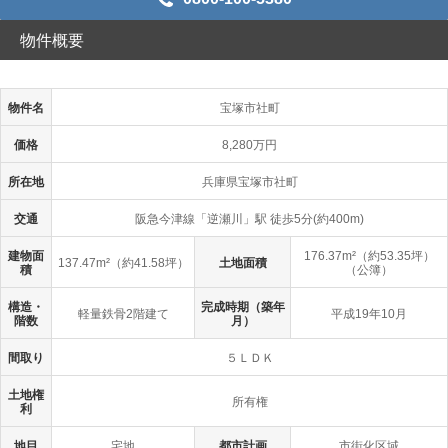
物件概要
物件名
宝塚市社町
価格
8,280万円
所在地
兵庫県宝塚市社町
交通
阪急今津線「逆瀬川」駅 徒歩5分(約400m)
建物面
176.37m²（約53.35坪）
137.47m²（約41.58坪）
土地面積
積
（公簿）
構造・
完成時期（築年
軽量鉄骨2階建て
平成19年10月
階数
月）
間取り
５ＬＤＫ
土地権
所有権
利
地目
宅地
都市計画
市街化区域