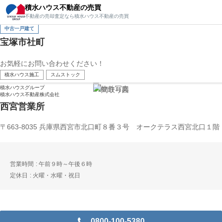
積水ハウス不動産の売買
積水ハウス不動産の売買
不動産の売却査定なら積水ハウス不動産の売買
不動産の売却査定なら積水ハウス不動産の売買
中古一戸建て
宝塚市社町
お気軽にお問い合わせください！
積水ハウス施工
スムストック
積水ハウスグループ
積水ハウス不動産株式会社
西宮営業所
〒663-8035 兵庫県西宮市北口町８番３号 オークテラス西宮北口１階
営業時間
午前９時～午後６時
定休日
火曜・水曜・祝日
0800-100-5380