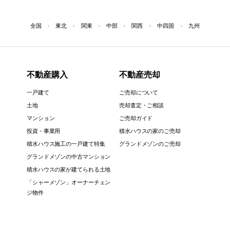
全国
東北
関東
中部
関西
中四国
九州
不動産購入
不動産売却
一戸建て
ご売却について
土地
売却査定・ご相談
マンション
ご売却ガイド
投資・事業用
積水ハウスの家のご売却
積水ハウス施工の一戸建て特集
グランドメゾンのご売却
グランドメゾンの中古マンション
積水ハウスの家が建てられる土地
「シャーメゾン」オーナーチェン
ジ物件