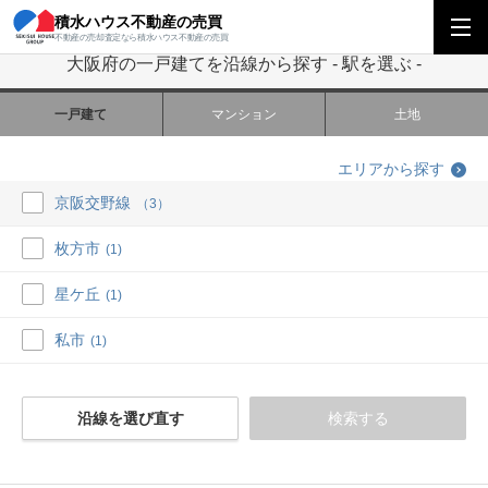
積水ハウス不動産の売買
積水ハウス不動産の売買
関西エリア
大阪府の一戸建てを沿線から探す
駅
不動産の売却査定なら積水ハウス不動産の売買
大阪府の一戸建てを沿線から探す - 駅を選ぶ -
一戸建て
マンション
土地
エリアから探す
京阪交野線
（3）
枚方市
(1)
星ケ丘
(1)
私市
(1)
沿線を選び直す
検索する