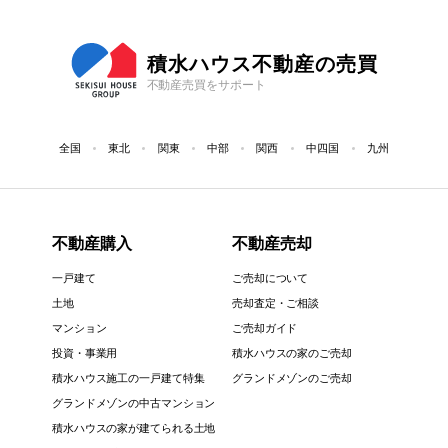
積水ハウス不動産の売買
不動産売買をサポート
全国
東北
関東
中部
関西
中四国
九州
不動産購入
不動産売却
一戸建て
ご売却について
土地
売却査定・ご相談
マンション
ご売却ガイド
投資・事業用
積水ハウスの家のご売却
積水ハウス施工の一戸建て特集
グランドメゾンのご売却
グランドメゾンの中古マンション
積水ハウスの家が建てられる土地