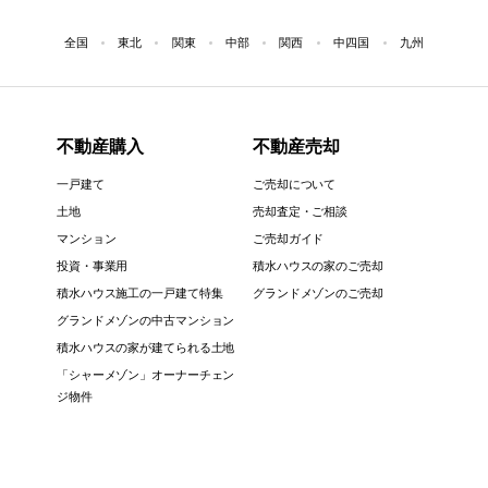
全国
東北
関東
中部
関西
中四国
九州
不動産購入
不動産売却
一戸建て
ご売却について
土地
売却査定・ご相談
マンション
ご売却ガイド
投資・事業用
積水ハウスの家のご売却
積水ハウス施工の一戸建て特集
グランドメゾンのご売却
グランドメゾンの中古マンション
積水ハウスの家が建てられる土地
「シャーメゾン」オーナーチェン
ジ物件