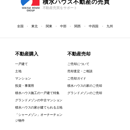
積水ハウス不動産の売買
不動産売買をサポート
全国
東北
関東
中部
関西
中四国
九州
不動産購入
不動産売却
一戸建て
ご売却について
土地
売却査定・ご相談
マンション
ご売却ガイド
投資・事業用
積水ハウスの家のご売却
積水ハウス施工の一戸建て特集
グランドメゾンのご売却
グランドメゾンの中古マンション
積水ハウスの家が建てられる土地
「シャーメゾン」オーナーチェン
ジ物件