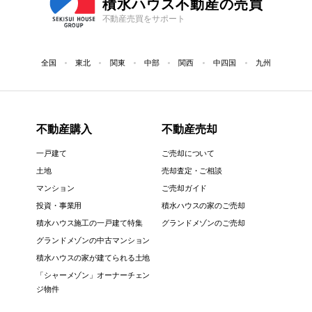
積水ハウス不動産の売買
不動産売買をサポート
全国
東北
関東
中部
関西
中四国
九州
不動産購入
不動産売却
一戸建て
ご売却について
土地
売却査定・ご相談
マンション
ご売却ガイド
投資・事業用
積水ハウスの家のご売却
積水ハウス施工の一戸建て特集
グランドメゾンのご売却
グランドメゾンの中古マンション
積水ハウスの家が建てられる土地
「シャーメゾン」オーナーチェン
ジ物件