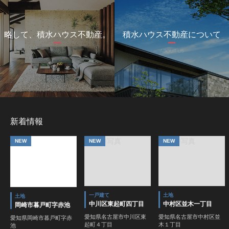
略して、積水ハウス不動産。
積水ハウス不動産について
BRAND
ABOUT US
新着情報
NEW
NEW
NEW
一戸建て
土地
土地
中川区東起町四丁目
中村区並木一丁目
岡崎市暮戸町字赤池
愛知県名古屋市中川区東
愛知県名古屋市中村区並
愛知県岡崎市暮戸町字赤
起町４丁目
木１丁目
池