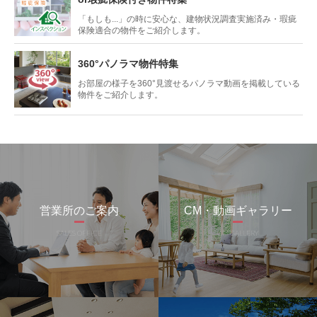
「もしも...」の時に安心な、
建物状況調査実施済み・瑕疵
保険適合の
物件をご紹介します。
360°パノラマ物件特集
お部屋の様子を360°見渡せる
パノラマ動画を掲載している
物件をご紹介します。
営業所のご案内
CM・動画ギャラリー
SALES OFFICE
CM GALLERY