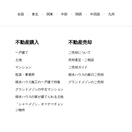
全国
東北
関東
中部
関西
中四国
九州
不動産購入
不動産売却
一戸建て
ご売却について
土地
売却査定・ご相談
マンション
ご売却ガイド
投資・事業用
積水ハウスの家のご売却
積水ハウス施工の一戸建て特集
グランドメゾンのご売却
グランドメゾンの中古マンション
積水ハウスの家が建てられる土地
「シャーメゾン」オーナーチェン
ジ物件