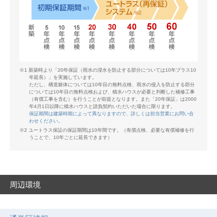
※1 新築時より「20年保証（雨水の浸水を防止する部分については10年プラス10
年延長）」を実施しています。
ただし、構造躯体については10年目の無料点検、雨水の侵入を防止する部分
については10年目の無料点検および、積水ハウスが必要と判断した補修工事
（有償工事を含む）を行うことが前提となります。また「20年保証」は2000
年4月1日以降に積水ハウスと請負契約いただいた場合に限ります。
保証期間は建築時期によって異なりますので、詳しくは担当営業にお問い合
わせください。
※2 ユートラス保証の保証期間は10年間です。（有償点検、必要な有償補修を行
うことで、10年ごとに延長できます）
周辺環境