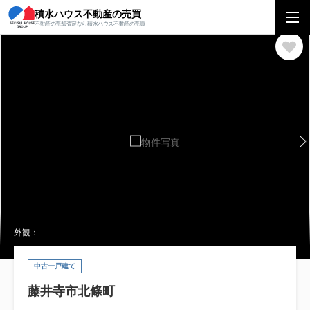
積水ハウス不動産の売買
積水ハウス不動産の売買
関西エリア
一戸建て
大阪府
藤井寺市
藤
不動産の売却査定なら積水ハウス不動産の売買
外観：
中古一戸建て
藤井寺市北條町