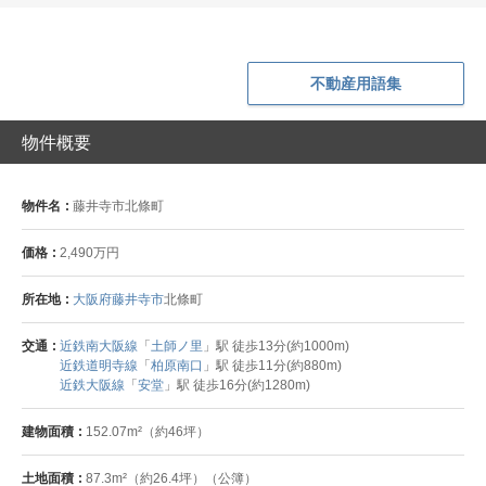
不動産用語集
物件概要
物件名
藤井寺市北條町
価格
2,490万円
所在地
大阪府藤井寺市
北條町
交通
近鉄南大阪線
「
土師ノ里
」駅 徒歩13分(約1000m)
近鉄道明寺線
「
柏原南口
」駅 徒歩11分(約880m)
近鉄大阪線
「
安堂
」駅 徒歩16分(約1280m)
建物面積
152.07m²（約46坪）
土地面積
87.3m²（約26.4坪）（公簿）