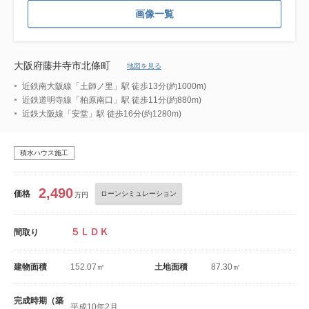
画像一覧
大阪府藤井寺市北條町
地図を見る
近鉄南大阪線「土師ノ里」駅 徒歩13分(約1000m)
近鉄道明寺線「柏原南口」駅 徒歩11分(約880m)
近鉄大阪線「安堂」駅 徒歩16分(約1280m)
積水ハウス施工
2,490
価格
ローンシミュレーション
万円
５ＬＤＫ
間取り
建物面積
152.07㎡
土地面積
87.30㎡
完成時期（築
平成10年2月