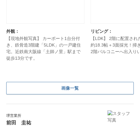
外観：
リビング：
【現地外観写真】 カーポート1台分付
【LDK】 2階に配置され
き、鉄骨造3階建「5LDK」の一戸建住
約18.3帖＋3面採光！
宅。近鉄南大阪線「土師ノ里」駅まで
2階バルコニーへ出入り
徒歩13分です。
画像一覧
堺営業所
前田 圭祐