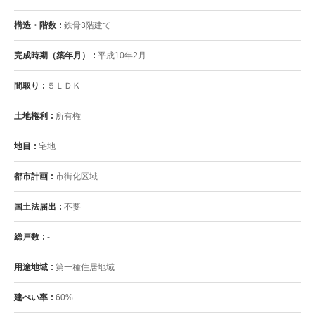
構造・階数
鉄骨3階建て
完成時期（築年月）
平成10年2月
間取り
５ＬＤＫ
土地権利
所有権
地目
宅地
都市計画
市街化区域
国土法届出
不要
総戸数
-
用途地域
第一種住居地域
建ぺい率
60%