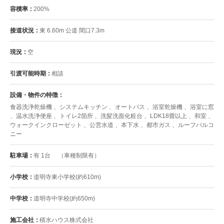
容積率
200%
接道状況
東 6.60m 公道 間口7.3m
現況
空
引渡可能時期
相談
設備・物件の特徴
食器洗浄乾燥機 、システムキッチン 、オートバス 、浴室乾燥機 、浴室に窓
、温水洗浄便座 、トイレ2箇所 、洗髪洗面化粧台 、LDK18畳以上 、和室 、
ウォークインクローゼット 、公営水道 、本下水 、都市ガス 、ルーフバルコ
ニー
駐車場
有 1台 （車種制限有）
小学校
道明寺東小学校(約610m)
中学校
道明寺中学校(約650m)
施工会社
積水ハウス株式会社