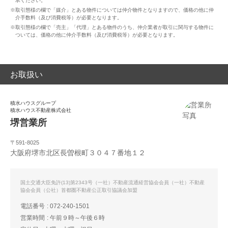
承ください。
※取引態様の欄で「媒介」とある物件については仲介物件となりますので、価格の他に仲
介手数料（及び消費税等）が必要となります。
※取引態様の欄で「売主」「代理」とある物件のうち、仲介業者が取引に関与する物件に
ついては、価格の他に仲介手数料（及び消費税等）が必要となります。
お取扱い
積水ハウスグループ
積水ハウス不動産株式会社
堺営業所
〒591-8025
大阪府堺市北区長曽根町３０４７番地１２
国土交通大臣免許(13)第2343号（一社）不動産流通経営協会会員（一社）不動産
協会会員（公社）首都圏不動産公正取引協議会加盟
電話番号
072-240-1501
営業時間
午前９時～午後６時