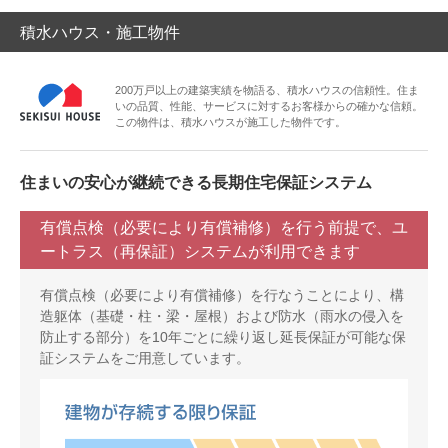
積水ハウス・施工物件
200万戸以上の建築実績を物語る、積水ハウスの信頼性。住ま
いの品質、性能、サービスに対するお客様からの確かな信頼。
この物件は、積水ハウスが施工した物件です。
住まいの安心が継続できる長期住宅保証システム
有償点検（必要により有償補修）を行う前提で、ユ
ートラス（再保証）システムが利用できます
有償点検（必要により有償補修）を行なうことにより、構
造躯体（基礎・柱・梁・屋根）および防水（雨水の侵入を
防止する部分）を10年ごとに繰り返し延長保証が可能な保
証システムをご用意しています。