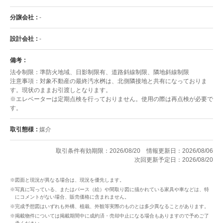
分譲会社
-
設計会社
-
備考
法令制限：準防火地域、日影制限有、道路斜線制限、隣地斜線制限
注意事項：対象不動産の最終汚水桝は、北側隣接地と共有になっておりま
す。現状のままお引渡しとなります。
※エレベーターは定期点検を行っておりません。使用の際は再点検が必要で
す。
取引態様
媒介
取引条件有効期限：2026/08/20
情報更新日：2026/08/06
次回更新予定日：2026/08/20
※図面と現況が異なる場合は、現況を優先します。
※写真に写っている、またはパース（絵）や間取り図に描かれている家具や車などは、特
にコメントがない場合、販売価格に含まれません。
※完成予想図はいずれも外構、植栽、外観等実際のものとは多少異なることがあります。
※掲載物件については掲載期間中に成約済・売却中止になる場合もありますので予めご了