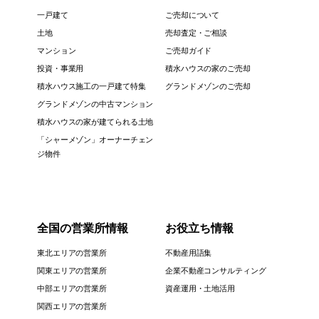
一戸建て
ご売却について
土地
売却査定・ご相談
マンション
ご売却ガイド
投資・事業用
積水ハウスの家のご売却
積水ハウス施工の一戸建て特集
グランドメゾンのご売却
グランドメゾンの中古マンション
積水ハウスの家が建てられる土地
「シャーメゾン」オーナーチェン
ジ物件
全国の営業所情報
お役立ち情報
東北エリアの営業所
不動産用語集
関東エリアの営業所
企業不動産コンサルティング
中部エリアの営業所
資産運用・土地活用
関西エリアの営業所