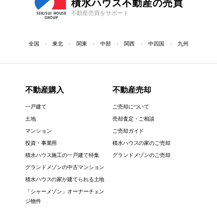
積水ハウス不動産の売買
不動産売買をサポート
全国
東北
関東
中部
関西
中四国
九州
不動産購入
不動産売却
一戸建て
ご売却について
土地
売却査定・ご相談
マンション
ご売却ガイド
投資・事業用
積水ハウスの家のご売却
積水ハウス施工の一戸建て特集
グランドメゾンのご売却
グランドメゾンの中古マンション
積水ハウスの家が建てられる土地
「シャーメゾン」オーナーチェン
ジ物件