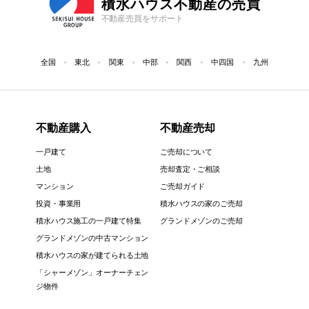
積水ハウス不動産の売買
不動産売買をサポート
全国
東北
関東
中部
関西
中四国
九州
不動産購入
不動産売却
一戸建て
ご売却について
土地
売却査定・ご相談
マンション
ご売却ガイド
投資・事業用
積水ハウスの家のご売却
積水ハウス施工の一戸建て特集
グランドメゾンのご売却
グランドメゾンの中古マンション
積水ハウスの家が建てられる土地
「シャーメゾン」オーナーチェン
ジ物件