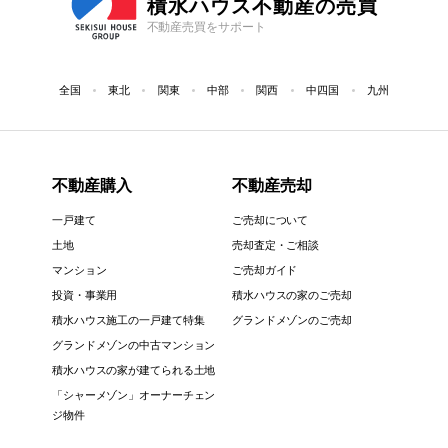
積水ハウス不動産の売買
不動産売買をサポート
全国
東北
関東
中部
関西
中四国
九州
不動産購入
不動産売却
一戸建て
ご売却について
土地
売却査定・ご相談
マンション
ご売却ガイド
投資・事業用
積水ハウスの家のご売却
積水ハウス施工の一戸建て特集
グランドメゾンのご売却
グランドメゾンの中古マンション
積水ハウスの家が建てられる土地
「シャーメゾン」オーナーチェン
ジ物件