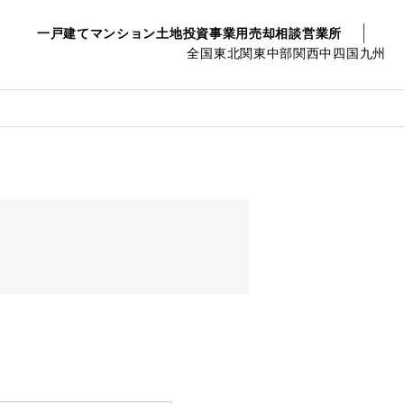
一戸建て
マンション
土地
投資事業用
売却相談
営業所
全国
東北
関東
中部
関西
中四国
九州