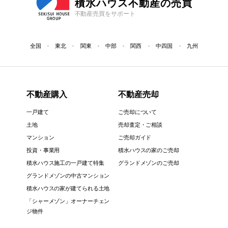
積水ハウス不動産の売買
不動産売買をサポート
全国
東北
関東
中部
関西
中四国
九州
不動産購入
不動産売却
一戸建て
ご売却について
土地
売却査定・ご相談
マンション
ご売却ガイド
投資・事業用
積水ハウスの家のご売却
積水ハウス施工の一戸建て特集
グランドメゾンのご売却
グランドメゾンの中古マンション
積水ハウスの家が建てられる土地
「シャーメゾン」オーナーチェン
ジ物件