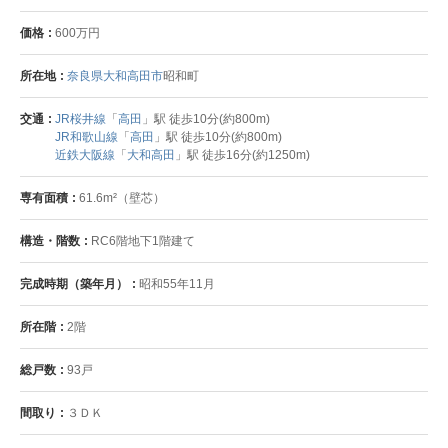
価格
600万円
所在地
奈良県大和高田市
昭和町
交通
JR桜井線
「
高田
」駅 徒歩10分(約800m)
JR和歌山線
「
高田
」駅 徒歩10分(約800m)
近鉄大阪線
「
大和高田
」駅 徒歩16分(約1250m)
専有面積
61.6m²（壁芯）
構造・階数
RC6階地下1階建て
完成時期（築年月）
昭和55年11月
所在階
2階
総戸数
93戸
間取り
３ＤＫ