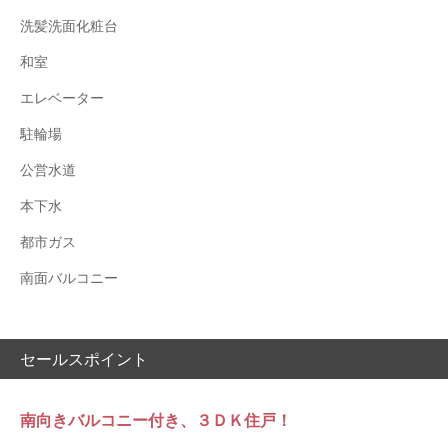
洗髪洗面化粧台
和室
エレベーター
駐輪場
公営水道
本下水
都市ガス
南面バルコニー
セールスポイント
南向きバルコニー付き、３ＤＫ住戸！