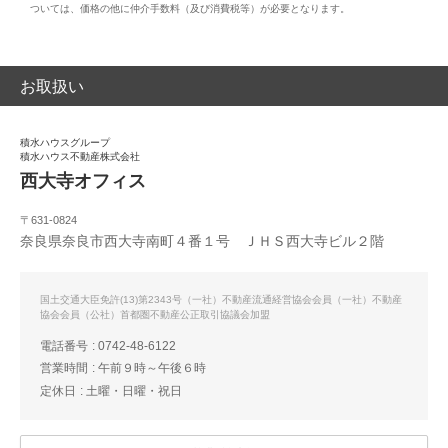
ついては、価格の他に仲介手数料（及び消費税等）が必要となります。
お取扱い
積水ハウスグループ
積水ハウス不動産株式会社
西大寺オフィス
〒631-0824
奈良県奈良市西大寺南町４番１号 ＪＨＳ西大寺ビル２階
国土交通大臣免許(13)第2343号（一社）不動産流通経営協会会員（一社）不動産
協会会員（公社）首都圏不動産公正取引協議会加盟
電話番号
0742-48-6122
営業時間
午前９時～午後６時
定休日
土曜・日曜・祝日