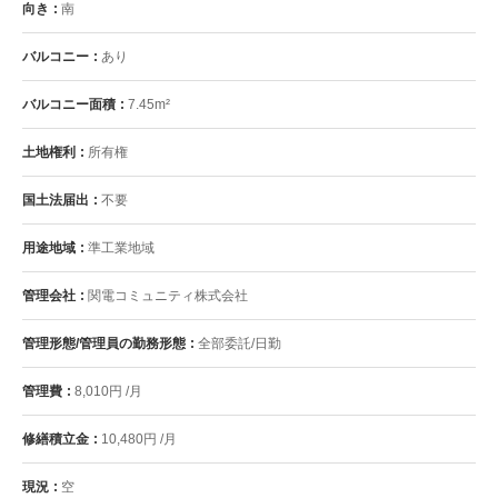
向き
南
バルコニー
あり
バルコニー面積
7.45m²
土地権利
所有権
国土法届出
不要
用途地域
準工業地域
管理会社
関電コミュニティ株式会社
管理形態/管理員の勤務形態
全部委託/日勤
管理費
8,010円 /月
修繕積立金
10,480円 /月
現況
空