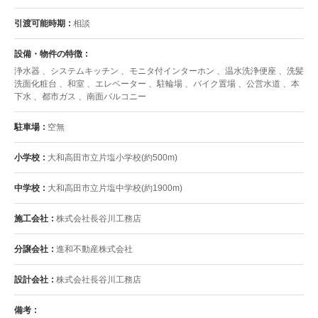
引渡可能時期
相談
設備・物件の特徴
浄水器 、システムキッチン 、モニタ付インターホン 、温水洗浄便座 、洗髪
洗面化粧台 、和室 、エレベーター 、駐輪場 、バイク置場 、公営水道 、本
下水 、都市ガス 、南面バルコニー
駐車場
空無
小学校
大和高田市立片塩小学校(約500m)
中学校
大和高田市立片塩中学校(約1900m)
施工会社
株式会社長谷川工務店
分譲会社
進和不動産株式会社
設計会社
株式会社長谷川工務店
備考