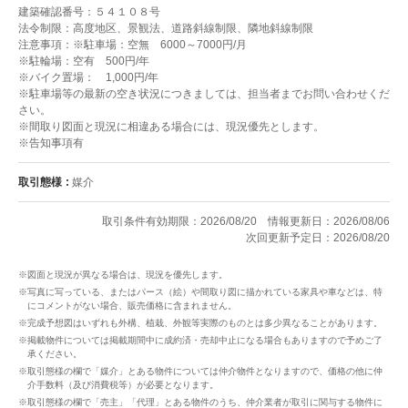
建築確認番号：５４１０８号
法令制限：高度地区、景観法、道路斜線制限、隣地斜線制限
注意事項：※駐車場：空無 6000～7000円/月
※駐輪場：空有 500円/年
※バイク置場： 1,000円/年
※駐車場等の最新の空き状況につきましては、担当者までお問い合わせくだ
さい。
※間取り図面と現況に相違ある場合には、現況優先とします。
※告知事項有
取引態様
媒介
取引条件有効期限：2026/08/20
情報更新日：2026/08/06
次回更新予定日：2026/08/20
※図面と現況が異なる場合は、現況を優先します。
※写真に写っている、またはパース（絵）や間取り図に描かれている家具や車などは、特
にコメントがない場合、販売価格に含まれません。
※完成予想図はいずれも外構、植栽、外観等実際のものとは多少異なることがあります。
※掲載物件については掲載期間中に成約済・売却中止になる場合もありますので予めご了
承ください。
※取引態様の欄で「媒介」とある物件については仲介物件となりますので、価格の他に仲
介手数料（及び消費税等）が必要となります。
※取引態様の欄で「売主」「代理」とある物件のうち、仲介業者が取引に関与する物件に