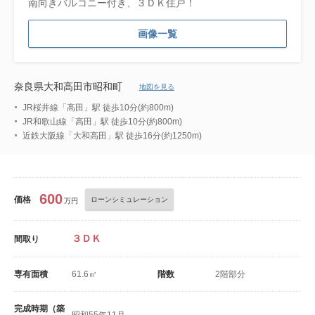
南向きバルコニー付き、３ＤＫ住戸！
画像一覧
奈良県大和高田市昭和町
地図を見る
JR桜井線「高田」駅 徒歩10分(約800m)
JR和歌山線「高田」駅 徒歩10分(約800m)
近鉄大阪線「大和高田」駅 徒歩16分(約1250m)
600
価格
ローンシミュレーション
万円
３ＤＫ
間取り
専有面積
61.6㎡
階数
2階部分
完成時期（築