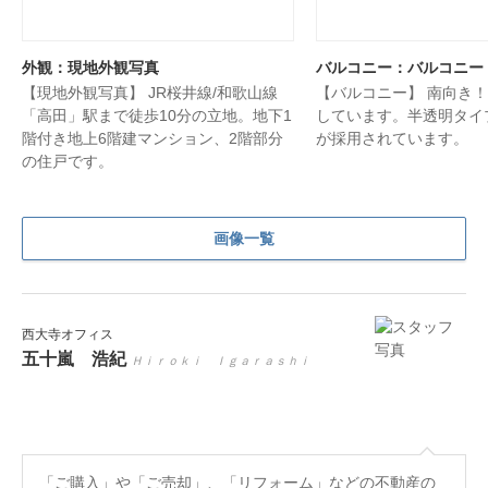
外観：現地外観写真
バルコニー：バルコニー
【現地外観写真】 JR桜井線/和歌山線
【バルコニー】 南向き！
「高田」駅まで徒歩10分の立地。地下1
しています。半透明タイ
階付き地上6階建マンション、2階部分
が採用されています。
の住戸です。
画像一覧
西大寺オフィス
五十嵐 浩紀
Ｈｉｒｏｋｉ Ｉｇａｒａｓｈｉ
「ご購入」や「ご売却」、「リフォーム」などの不動産の